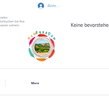
Anmelden
vielen
nd buchen Sie Ihre
Keine bevorstehe
unseren Lehrern
More